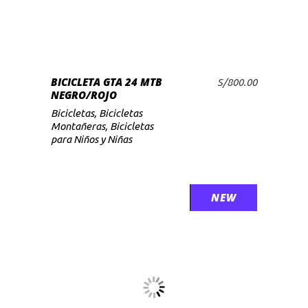
BICICLETA GTA 24 MTB
S/
800.00
AÑADIR AL CARRITO
NEGRO/ROJO
Bicicletas
,
Bicicletas
Montañeras
,
Bicicletas
para Niños y Niñas
SALE
NEW