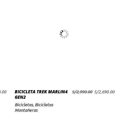
BICICLETA TREK MARLIN4
El
El
El
.00
S/
2,990.00
S/
2,690.00
AÑADIR AL CARRITO
GEN2
precio
precio
precio
actual
original
actual
Bicicletas
,
Bicicletas
es:
era:
es:
Montañeras
.00.
S/3,190.00.
S/2,990.00.
S/2,690