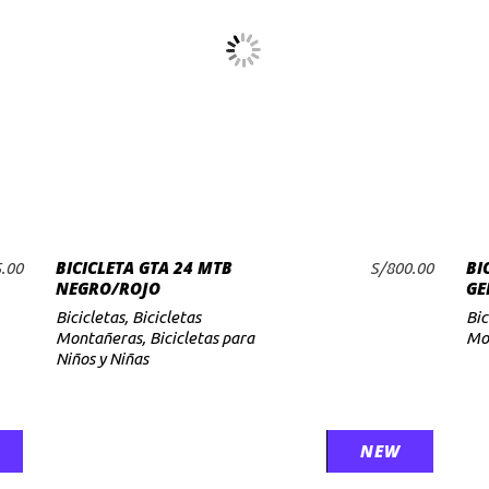
BICICLETA GTA 24 MTB
BI
El
.00
S/
800.00
AÑADIR AL CARRITO
NEGRO/ROJO
GE
precio
actual
Bicicletas
,
Bicicletas
Bic
es:
Montañeras
,
Bicicletas para
Mo
.00.
S/4,345.00.
Niños y Niñas
SALE
NEW