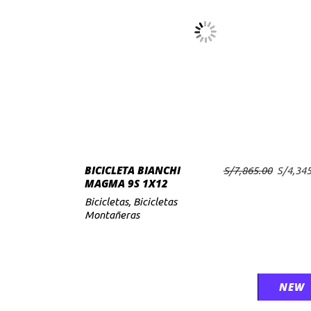
BICICLETA BIANCHI
El
S/
7,865.00
S/
4,345
AÑADIR AL CARRITO
MAGMA 9S 1X12
precio
original
Bicicletas
,
Bicicletas
era:
Montañeras
S/7,865
SALE
NEW