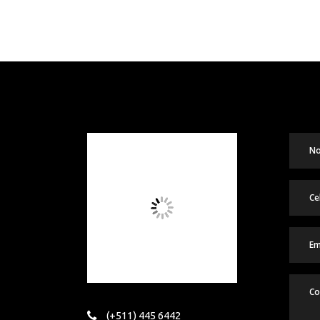
página
de
producto
(+511) 445 6442