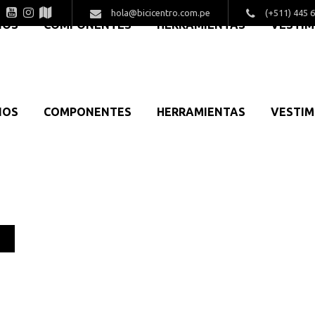
hola@bicicentro.com.pe
(+511) 445 
IOS
COMPONENTES
HERRAMIENTAS
VESTI
IOS
COMPONENTES
HERRAMIENTAS
VESTI