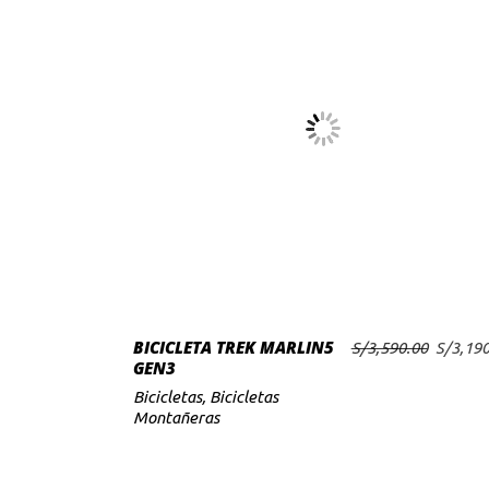
Este
producto
tiene
múltiples
variantes.
Las
opciones
BICICLETA TREK MARLIN5
El
S/
3,590.00
S/
3,190
se
SELECCIONAR OPCIONES
GEN3
precio
pueden
original
Bicicletas
,
Bicicletas
elegir
era:
Montañeras
S/3,590
en
la