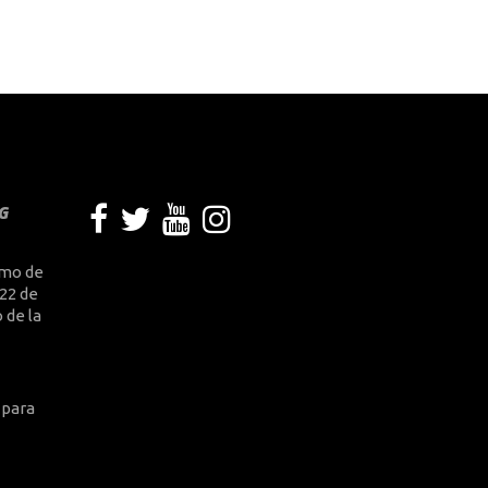
G
smo de
 22 de
 de la
 para