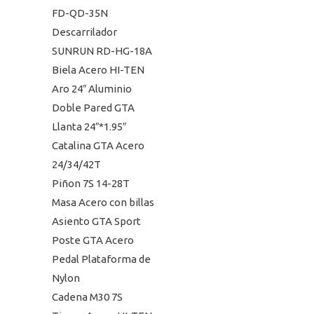
FD-QD-35N
Descarrilador
SUNRUN RD-HG-18A
Biela Acero HI-TEN
Aro 24″ Aluminio
Doble Pared GTA
Llanta 24″*1.95″
Catalina GTA Acero
24/34/42T
Piñon 7S 14-28T
Masa Acero con billas
Asiento GTA Sport
Poste GTA Acero
Pedal Plataforma de
Nylon
Cadena M30 7S