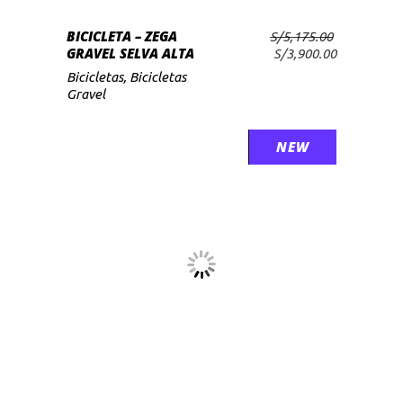
BICICLETA – ZEGA
S/
5,175.00
AÑADIR AL CARRITO
GRAVEL SELVA ALTA
El
El
S/
3,900.00
precio
precio
Bicicletas
,
Bicicletas
original
actual
Gravel
era:
es:
S/5,175.00.
S/3,900.00.
SALE
NEW