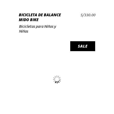
variantes.
Las
SELECCIONAR
BICICLETA DE BALANCE
opciones
S/
330.00
OPCIONES
MIDO BIKE
se
Bicicletas para Niños y
pueden
Niñas
elegir
en
SALE
la
página
de
producto