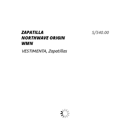
tiene
múltiples
variantes.
Las
SELECCIONAR
ZAPATILLA
opciones
S/
540.00
OPCIONES
NORTHWAVE ORIGIN
se
WMN
pueden
VESTIMENTA
,
Zapatillas
elegir
en
la
página
de
producto
Este
producto