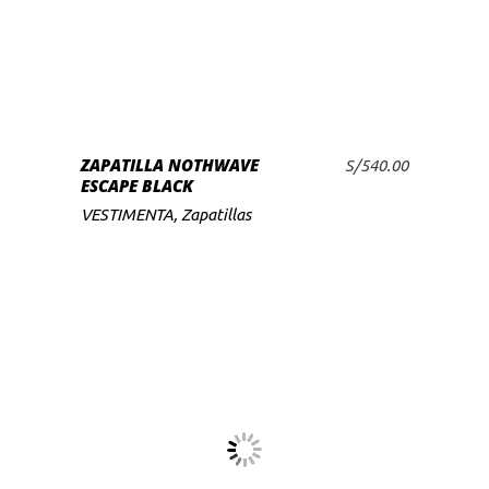
producto
tiene
múltiples
variantes.
Las
SELECCIONAR
ZAPATILLA NOTHWAVE
opciones
S/
540.00
OPCIONES
ESCAPE BLACK
se
VESTIMENTA
,
Zapatillas
pueden
elegir
en
la
página
de
producto
Este