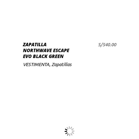
producto
tiene
múltiples
variantes.
Las
SELECCIONAR
ZAPATILLA
opciones
S/
540.00
OPCIONES
NORTHWAVE ESCAPE
se
EVO BLACK GREEN
pueden
VESTIMENTA
,
Zapatillas
elegir
en
la
página
de
producto
Este