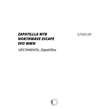
producto
tiene
múltiples
variantes.
Las
SELECCIONAR
ZAPATILLLA MTB
opciones
S/
450.00
OPCIONES
NORTHWAVE ESCAPE
se
EVO WMN
pueden
VESTIMENTA
,
Zapatillas
elegir
en
la
página
de
producto
Este