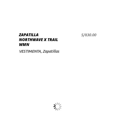
tiene
múltiples
variantes.
Las
SELECCIONAR
ZAPATILLA
opciones
S/
630.00
OPCIONES
NORTHWAVE X TRAIL
se
WMN
pueden
VESTIMENTA
,
Zapatillas
elegir
en
la
página
de
producto
Este