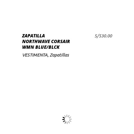
tiene
múltiples
variantes.
Las
SELECCIONAR
ZAPATILLA
opciones
S/
530.00
OPCIONES
NORTHWAVE CORSAIR
se
WMN BLUE/BLCK
pueden
VESTIMENTA
,
Zapatillas
elegir
en
la
página
de
producto
Este
producto