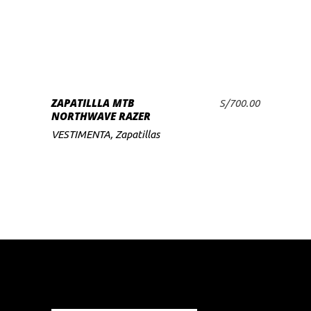
producto
tiene
múltiples
variantes.
Las
SELECCIONAR
ZAPATILLLA MTB
opciones
S/
700.00
OPCIONES
NORTHWAVE RAZER
se
VESTIMENTA
,
Zapatillas
pueden
elegir
en
la
página
de
producto