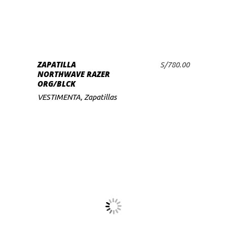
tiene
múltiples
variantes.
Las
SELECCIONAR
ZAPATILLA
opciones
S/
780.00
OPCIONES
NORTHWAVE RAZER
se
ORG/BLCK
pueden
VESTIMENTA
,
Zapatillas
elegir
en
la
página
de
producto
Este
producto