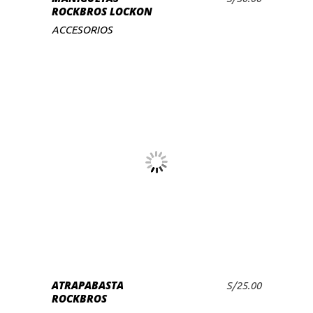
ROCKBROS LOCKON
pueden
ACCESORIOS
elegir
en
la
página
de
producto
ATRAPABASTA
S/
25.00
AÑADIR AL CARRITO
ROCKBROS