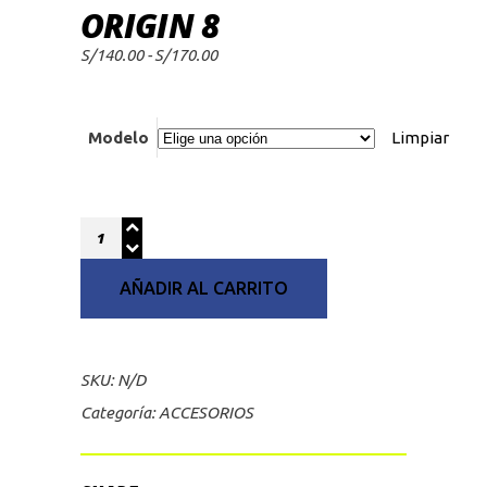
ORIGIN 8
Rango
S/
140.00
-
S/
170.00
de
precios:
desde
S/140.00
hasta
Modelo
Limpiar
S/170.00
Quantity
AÑADIR AL CARRITO
SKU:
N/D
Categoría:
ACCESORIOS