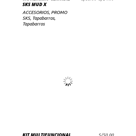
AÑADIR AL CARRITO
SKS MUD X
precio
precio
original
actual
ACCESORIOS
,
PROMO
era:
es:
SKS
,
Tapabarros
,
S/35.00.
S/24.00.
Tapabarros
KIT MULTIFUNCIONAL
S/
50.00