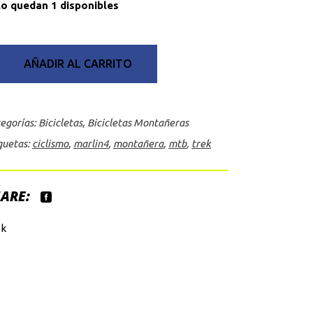
lo quedan 1 disponibles
AÑADIR AL CARRITO
egorías:
Bicicletas
,
Bicicletas Montañeras
quetas:
ciclismo
,
marlin4
,
montañera
,
mtb
,
trek
ARE:
ek