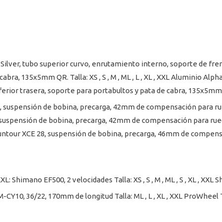
a Silver, tubo superior curvo, enrutamiento interno, soporte de fren
cabra, 135x5mm QR. Talla: XS , S , M , ML , L , XL , XXL Aluminio Alp
inferior trasera, soporte para portabultos y pata de cabra, 135x5m
28, suspensión de bobina, precarga, 42mm de compensación para r
8, suspensión de bobina, precarga, 42mm de compensación para ru
SR Suntour XCE 28, suspensión de bobina, precarga, 46mm de compe
XL , XXL: Shimano EF500, 2 velocidades Talla: XS , S , M , ML , S , XL , 
 TM-CY10, 36/22, 170mm de longitud Talla: ML , L , XL , XXL ProWhe