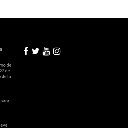
G
smo de
 22 de
 de la
 para
ueva