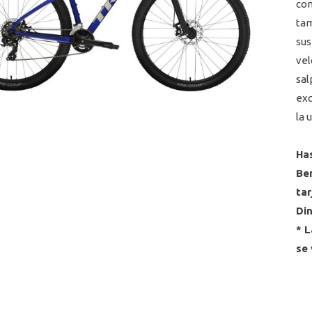
con
tam
sus
vel
sal
exc
la 
Has
Ben
tar
Din
* L
se