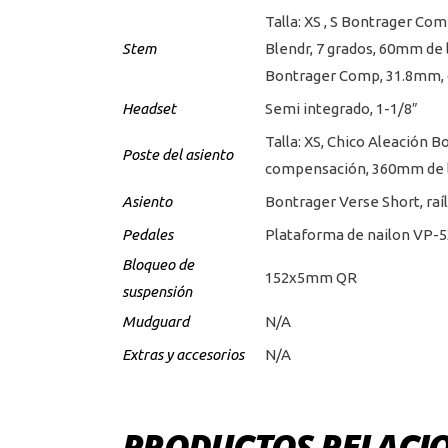
Talla: XS , S Bontrager C
Stem
Blendr, 7 grados, 60mm de 
Bontrager Comp, 31.8mm, c
Headset
Semi integrado, 1-1/8″
Talla: XS, Chico Aleación
Poste del asiento
compensación, 360mm de lo
Asiento
Bontrager Verse Short, raí
Pedales
Plataforma de nailon VP-
Bloqueo de
152x5mm QR
suspensión
Mudguard
N/A
Extras y accesorios
N/A
PRODUCTOS RELACI