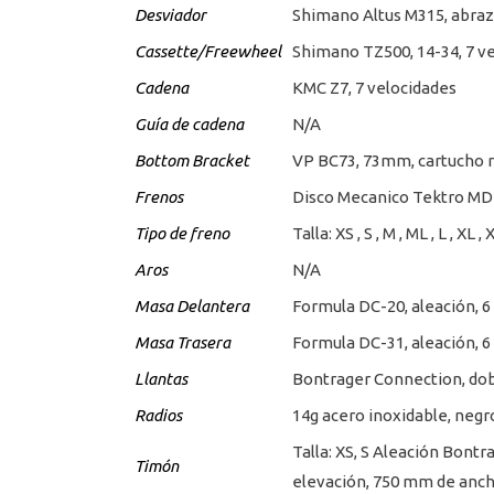
Desviador
Shimano Altus M315, abraza
Cassette/Freewheel
Shimano TZ500, 14-34, 7 v
Cadena
KMC Z7, 7 velocidades
Guía de cadena
N/A
Bottom Bracket
VP BC73, 73mm, cartucho 
Frenos
Disco Mecanico Tektro M
Tipo de freno
Talla: XS , S , M , ML , L ,
Aros
N/A
Masa Delantera
Formula DC-20, aleación,
Masa Trasera
Formula DC-31, aleación, 6
Llantas
Bontrager Connection, dob
Radios
14g acero inoxidable, negr
Talla: XS, S Aleación Bontr
Timón
elevación, 750 mm de anc