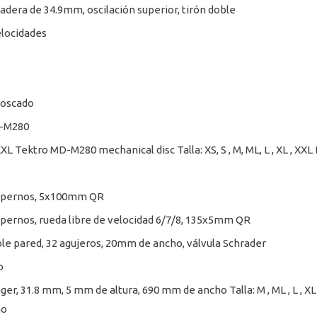
dera de 34.9mm, oscilación superior, tirón doble
elocidades
roscado
D-M280
 XL , XXL Tektro MD-M280 mechanical disc Talla: XS, S , M, ML, L , XL 
 6 pernos, 5x100mm QR
 pernos, rueda libre de velocidad 6/7/8, 135x5mm QR
le pared, 32 agujeros, 20mm de ancho, válvula Schrader
o
ager, 31.8 mm, 5 mm de altura, 690 mm de ancho Talla: M , ML , L , 
ho