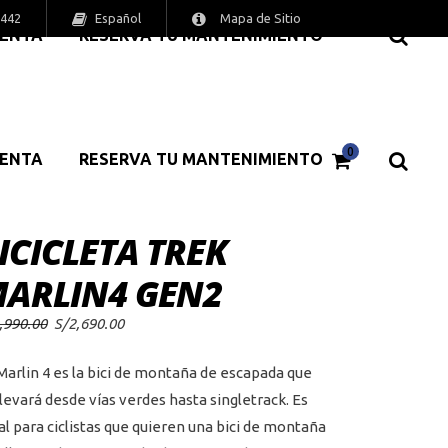
Español
6442
Mapa de Sitio
MENTA
RESERVA TU MANTENIMIENTO
0
MENTA
RESERVA TU MANTENIMIENTO
ICICLETA TREK
ARLIN4 GEN2
El
El
,990.00
S/
2,690.00
precio
precio
original
actual
era:
es:
Marlin 4 es la bici de montaña de escapada que
S/2,990.00.
S/2,690.00.
llevará desde vías verdes hasta singletrack. Es
al para ciclistas que quieren una bici de montaña