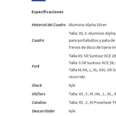
Especificaciones
Material del Cuadro
Aluminio Alpha Silver
Talla: XS, S: Aluminio Alph
Cuadro
para portabultos y pata de 
frenos de disco de tijera 
Talla XS: SR Suntour XCE 
Talla: S SR Suntour XCE 2
Fork
Talla M, ML, L, XL, XXL: 
recorrido
Shock
N/A
Shifters
Talla: XS , S , M , ML , L , 
Catalina
Talla: XS , S , M Prowheel
Descarrilador
N/A