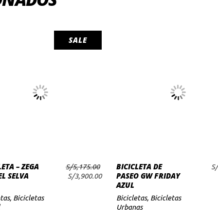
SALE
AÑADIR AL
AÑADIR AL
LETA – ZEGA
BICICLETA DE
S/
5,175.00
S/
CARRITO
CARRITO
L SELVA
PASEO GW FRIDAY
El
El
S/
3,900.00
AZUL
precio
precio
original
actual
etas
,
Bicicletas
Bicicletas
,
Bicicletas
era:
es:
Urbanas
S/5,175.00.
S/3,900.00.