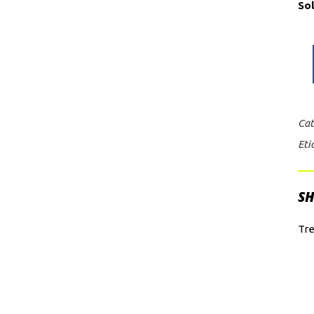
So
Cat
Eti
SH
Tr