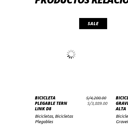
SALE
AÑADIR AL
BICICLETA
BICIC
S/
4,200.00
CARRITO
PLEGABLE TERN
GRAVE
El
El
S/
3,889.00
LINK D8
ALTA
precio
precio
original
actual
Bicicletas
,
Bicicletas
Bicicl
era:
es:
Plegables
Gravel
S/4,200.00.
S/3,889.00.