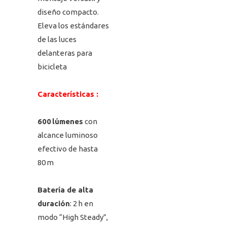
diseño compacto.
Eleva los estándares
de las luces
delanteras para
bicicleta
Características :
600 lúmenes
con
alcance luminoso
efectivo de hasta
80 m
Batería de alta
duración
: 2 h en
modo “High Steady”,