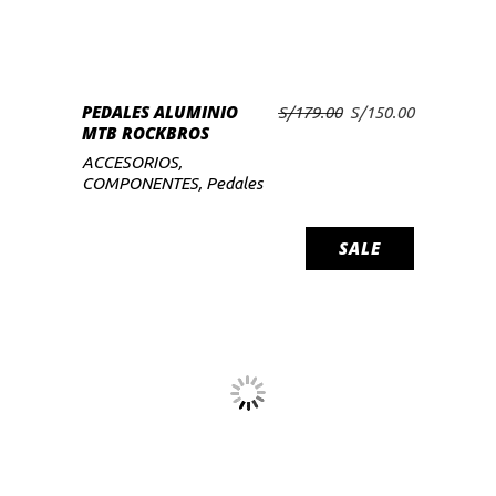
PEDALES ALUMINIO
El
El
S/
179.00
S/
150.00
AÑADIR AL CARRITO
MTB ROCKBROS
precio
precio
original
actual
ACCESORIOS
,
era:
es:
COMPONENTES
,
Pedales
S/179.00.
S/150.00.
SALE