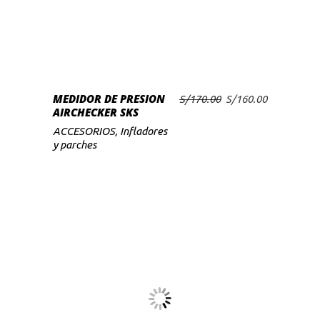
MEDIDOR DE PRESION
El
El
S/
170.00
S/
160.00
AÑADIR AL CARRITO
AIRCHECKER SKS
precio
precio
original
actual
ACCESORIOS
,
Infladores
era:
es:
y parches
S/170.00.
S/160.00.