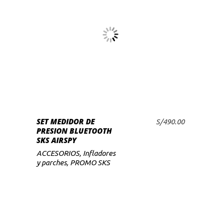
Este
producto
tiene
múltiples
variantes.
Las
SELECCIONAR
SET MEDIDOR DE
opciones
S/
490.00
OPCIONES
PRESION BLUETOOTH
se
SKS AIRSPY
pueden
ACCESORIOS
,
Infladores
elegir
y parches
,
PROMO SKS
en
la
página
de