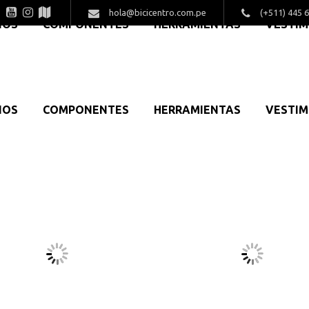
hola@bicicentro.com.pe
(+511) 445 
IOS
COMPONENTES
HERRAMIENTAS
VESTI
IOS
COMPONENTES
HERRAMIENTAS
VESTI