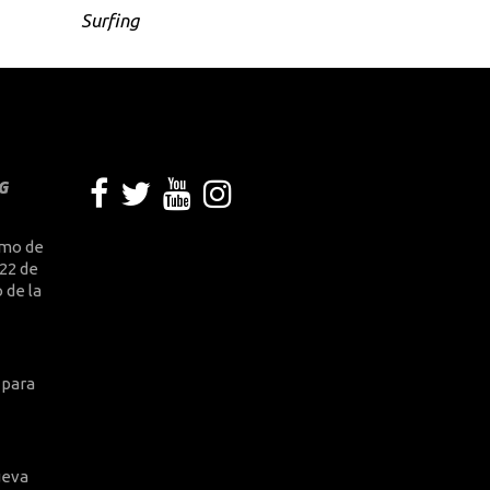
Surfing
G
smo de
 22 de
 de la
 para
ueva