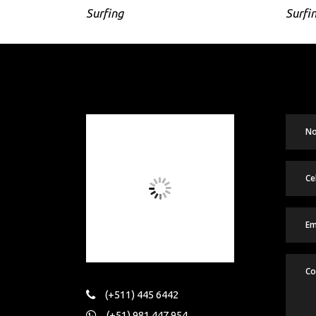
Surfing
Surfi
(+511) 445 6442
(+51) 981 447 954