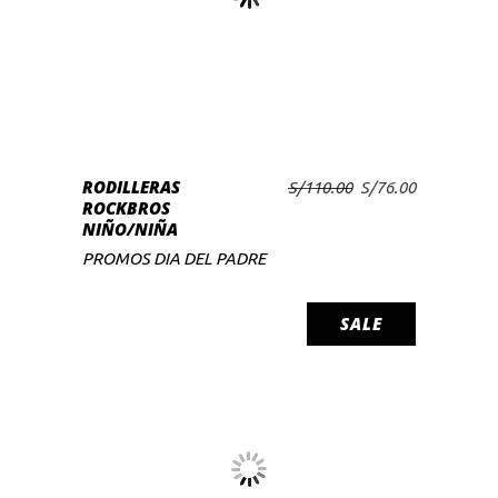
RODILLERAS
El
El
S/
110.00
S/
76.00
AÑADIR AL CARRITO
ROCKBROS
precio
precio
NIÑO/NIÑA
original
actual
era:
es:
PROMOS DIA DEL PADRE
S/110.00.
S/76.00.
SALE