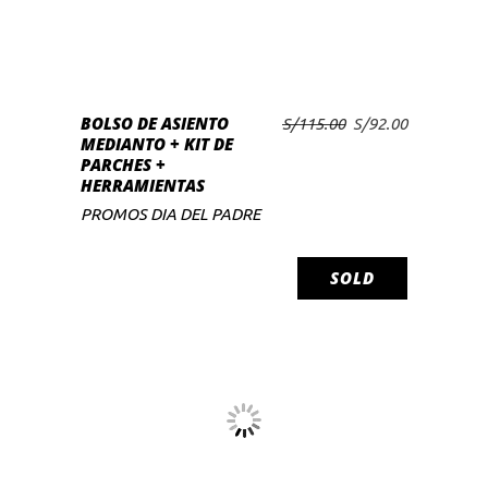
BOLSO DE ASIENTO
El
El
S/
115.00
S/
92.00
AÑADIR AL CARRITO
MEDIANTO + KIT DE
precio
precio
PARCHES +
original
actual
HERRAMIENTAS
era:
es:
S/115.00.
S/92.00.
PROMOS DIA DEL PADRE
SOLD
SALE
LEER MÁS