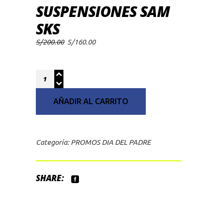
SUSPENSIONES SAM
SKS
El
El
S/
200.00
S/
160.00
precio
precio
original
actual
era:
es:
S/200.00.
S/160.00.
Quantity
AÑADIR AL CARRITO
Categoría:
PROMOS DIA DEL PADRE
SHARE: