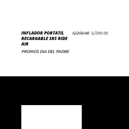
INFLADOR PORTATIL
El
El
S/
250.00
S/
200.00
RECARGABLE SKS RIDE
precio
precio
AIR
original
actual
era:
es:
PROMOS DIA DEL PADRE
S/250.00.
S/200.00.