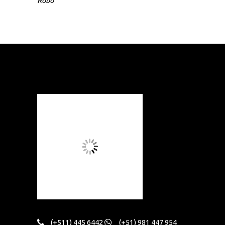
Robo
en
la
página
de
producto
(+511) 445 6442
(+51) 981 447 954