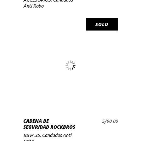
Anti Robo
SOLD
Este
SELECCIONAR OPCIONES
producto
tiene
múltiples
variantes.
Las
opciones
se
CADENA DE
S/
90.00
SEGURIDAD ROCKBROS
pueden
BBVA35
,
Candados Anti
elegir