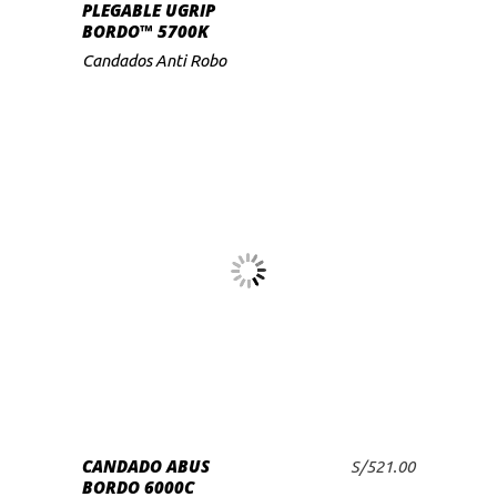
PLEGABLE UGRIP
pueden
BORDO™ 5700K
elegir
Candados Anti Robo
en
la
página
de
producto
CANDADO ABUS
S/
521.00
AÑADIR AL CARRITO
BORDO 6000C