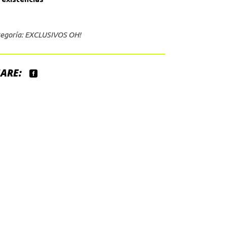
era:
es:
S/250.00.
S/175.00.
egoría:
EXCLUSIVOS OH!
ARE: