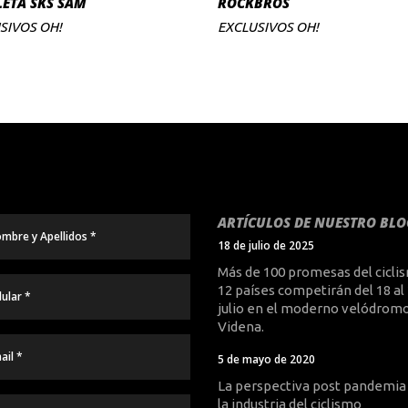
LETA SKS SAM
ROCKBROS
precio
precio
o
original
actual
e
SIVOS OH!
EXCLUSIVOS OH!
era:
es:
S
S/200.00.
S/160.00.
ARTÍCULOS DE NUESTRO BLO
18 de julio de 2025
Más de 100 promesas del cicli
12 países competirán del 18 al
julio en el moderno velódromo
Videna.
5 de mayo de 2020
La perspectiva post pandemia
la industria del ciclismo