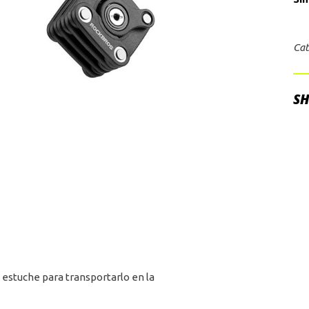
Cat
SH
 estuche para transportarlo en la