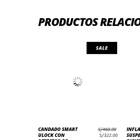
PRODUCTOS RELACI
SALE
AÑADIR AL
CANDADO SMART
INFL
S/
460.00
CARRITO
ULOCK CON
SUSPE
El
El
S/
322.00