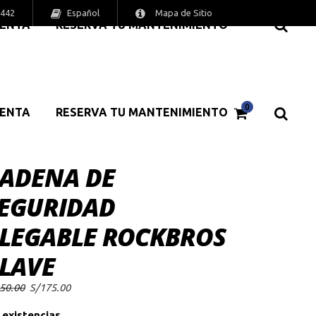
Español
6442
Mapa de Sitio
MENTA
RESERVA TU MANTENIMIENTO
0
MENTA
RESERVA TU MANTENIMIENTO
ADENA DE
EGURIDAD
LEGABLE ROCKBROS
LAVE
El
El
50.00
S/
175.00
precio
precio
original
actual
 existencias