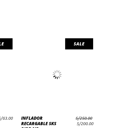
LE
SALE
AÑADIR AL
INFLADOR
l
El
S/
63.00
S/
250.00
CARRITO
RECARGABLE SKS
recio
precio
El
El
S/
200.00