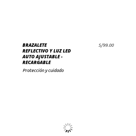
producto
tiene
múltiples
variantes.
Las
SELECCIONAR
BRAZALETE
opciones
S/
99.00
OPCIONES
REFLECTIVO Y LUZ LED
se
AUTO AJUSTABLE -
pueden
RECARGABLE
elegir
Protección y cuidado
en
la
página
de
producto