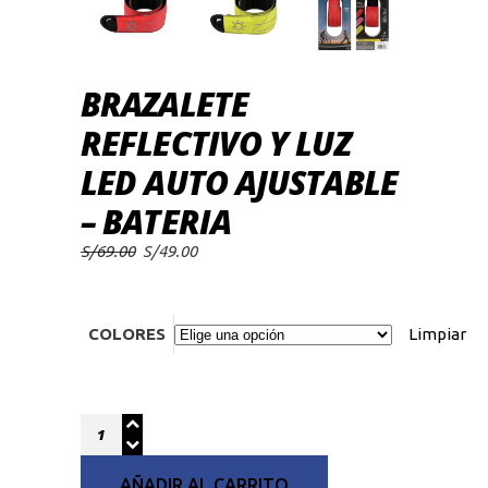
BRAZALETE
REFLECTIVO Y LUZ
LED AUTO AJUSTABLE
– BATERIA
El
El
S/
69.00
S/
49.00
precio
precio
original
actual
era:
es:
S/69.00.
S/49.00.
COLORES
Limpiar
Quantity
AÑADIR AL CARRITO