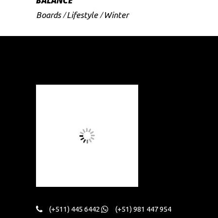
BALANCE
Boards
Lifestyle
Winter
(+511) 445 6442
(+51) 981 447 954