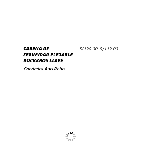
CADENA DE
El
El
S/
190.00
S/
119.00
SEGURIDAD PLEGABLE
precio
precio
ROCKBROS LLAVE
original
actual
era:
es:
Candados Anti Robo
S/190.00.
S/119.00.