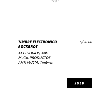
Este
producto
tiene
múltiples
variantes.
Las
SELECCIONAR
TIMBRE ELECTRONICO
opciones
S/
50.00
OPCIONES
ROCKBROS
se
ACCESORIOS
,
Anti
pueden
Multa
,
PRODUCTOS
elegir
ANTI MULTA
,
Timbres
en
la
página
SOLD
de
producto