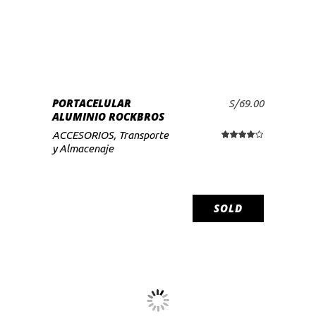
PORTACELULAR
S/
69.00
AÑADIR AL CARRITO
ALUMINIO ROCKBROS
ACCESORIOS
,
Transporte
Valorado
con
y Almacenaje
4.00
de
5
SOLD
SALE
LEER MÁS