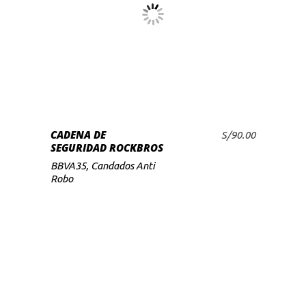
Este
SELECCIONAR OPCIONES
producto
tiene
múltiples
variantes.
Las
opciones
se
CADENA DE
S/
90.00
SEGURIDAD ROCKBROS
pueden
BBVA35
,
Candados Anti
elegir
Robo
en
la
página
de
producto