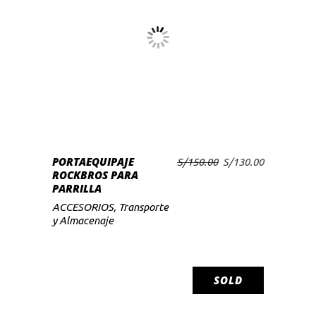
PORTAEQUIPAJE
El
El
S/
150.00
S/
130.00
AÑADIR AL CARRITO
ROCKBROS PARA
precio
precio
PARRILLA
original
actual
era:
es:
ACCESORIOS
,
Transporte
S/150.00.
S/130.00.
y Almacenaje
SOLD