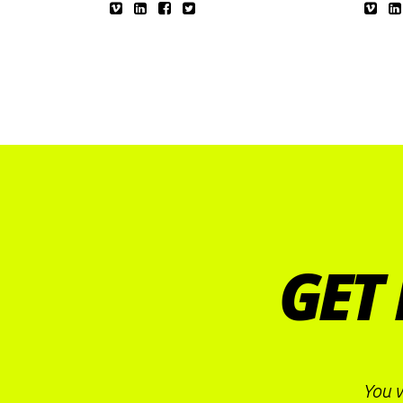
GET 
You w