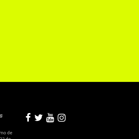
G
smo de
 22 de