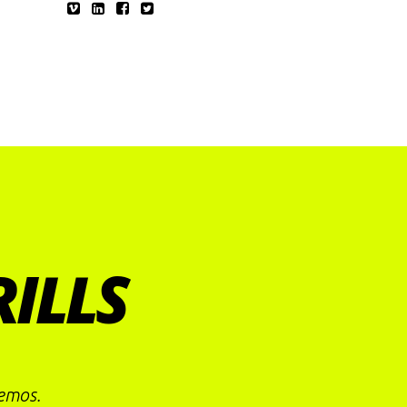
RILLS
demos.